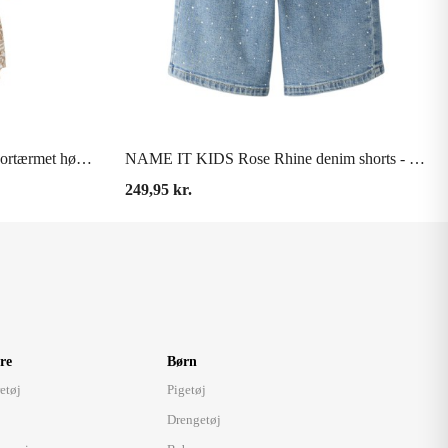
VIS HER
ONLY CARMAKOMA Siesta kortærmet hør t-shirt - Bright white
NAME IT KIDS Rose Rhine denim shorts - Medium Blue Denim
249,95 kr.
re
Børn
etøj
Pigetøj
Drengetøj