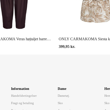
VIS HER
VIS HER
ONLY CARMAKOMA Veras højtaljet barrel tailored bukser - Fig
399,95 kr.
Information
Dame
Her
Handelsbetingelser
Dametøj.
Herr
Fragt og betaling
Sko
Sko