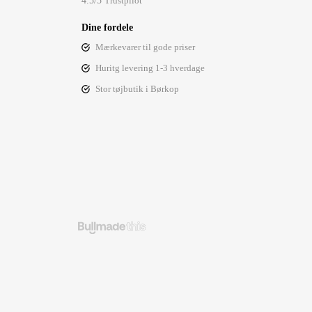
4.5/5
Trustpilot
Dine fordele
Mærkevarer til gode priser
Huritg levering 1-3 hverdage
Stor tøjbutik i Børkop