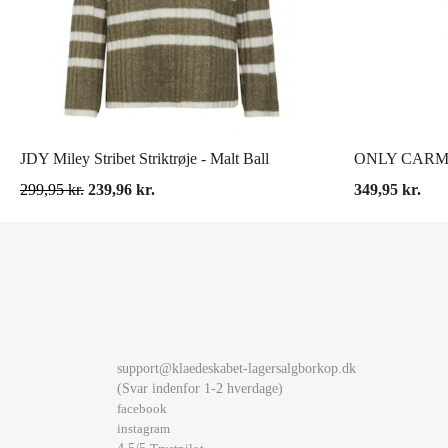
VIS HER
JDY Miley Stribet Striktrøje - Malt Ball
299,95 kr.
239,96 kr.
349,95 kr.
support@klaedeskabet-lagersalgborkop.dk
(Svar indenfor 1-2 hverdage)
facebook
instagram