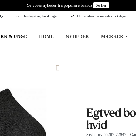
Se vores nyheder fra populære brands
Se her
9,-
Danskejet og dansk lager
Ordrer afsendes indenfor 1-3 dage
RN & UNGE
HOME
NYHEDER
MÆRKER
Egtved bom
hvid
Style nr
55207-72947
Ca