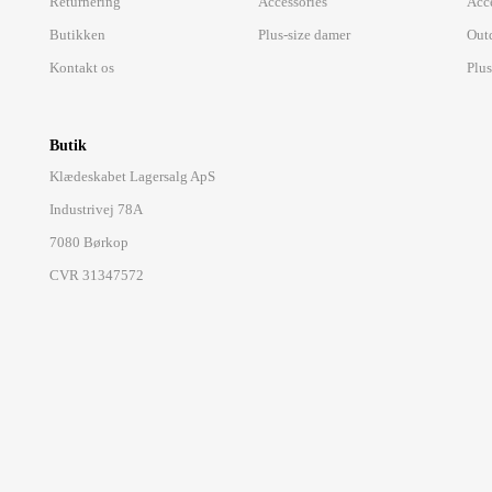
Returnering
Accessories
Acc
Butikken
Plus-size damer
Out
Kontakt os
Plus
Butik
Klædeskabet Lagersalg ApS
Industrivej 78A
7080 Børkop
CVR 31347572