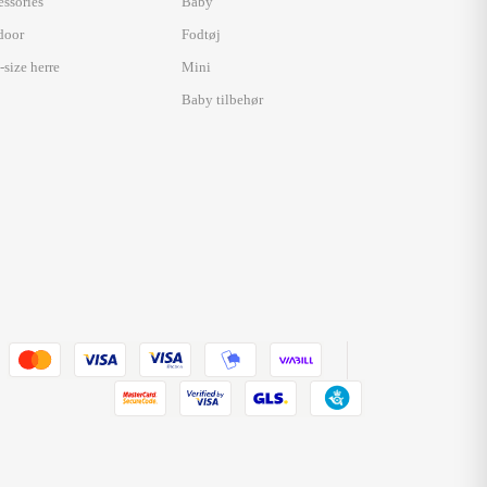
essories
Baby
door
Fodtøj
-size herre
Mini
Baby tilbehør