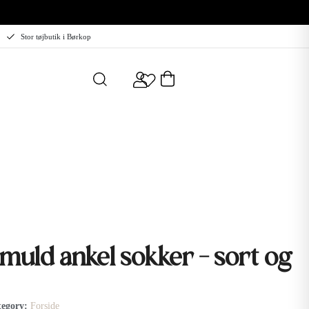
Stor tøjbutik i Børkop
uld ankel sokker - sort og
tegory
Forside