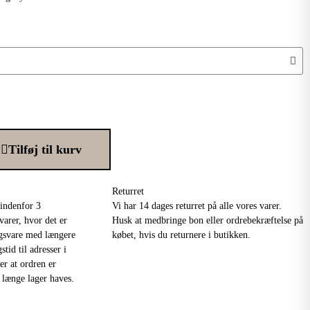
Tilføj til kurv
Returret
 indenfor 3
Vi har 14 dages returret på alle vores varer.
varer, hvor det er
Husk at medbringe bon eller ordrebekræftelse på
ingsvare med længere
købet, hvis du returnere i butikken.
tid til adresser i
r at ordren er
å længe lager haves.