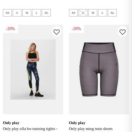
XS
S
M
L
XL
XS
S
M
L
XL
-20%
-20%
only play
only play
only play olla hw training tights -
only play ming train shorts