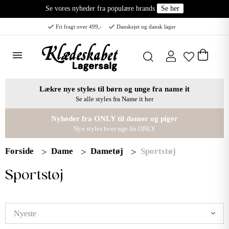
Se vores nyheder fra populære brands
Se her
Fri fragt over 499,-
Danskejet og dansk lager
Lækre nye styles til børn og unge fra name it
Se alle styles fra Name it her
Nyheder fra ONLY til damer og piger
Nye styles hver uge fra ONLY
Forside
Dame
Dametøj
Sportstøj
Sportstøj