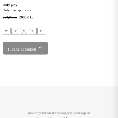
only play
only play sports bra
250,00 kr.
200,00 kr.
XS
S
M
L
XL

Tilbage til toppen
support@klaedeskabet-lagersalgborkop.dk