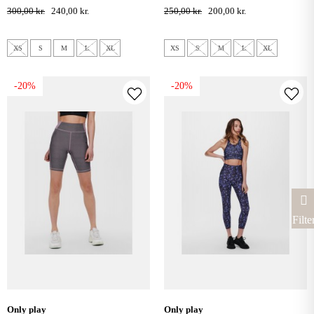
blue graphite
300,00 kr.
240,00 kr.
250,00 kr.
200,00 kr.
XS
S
M
L
XL
XS
S
M
L
XL
-20%
-20%
Filte
only play
only play