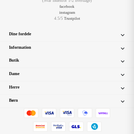
(Svar indenfor 1-2 hverdage)
facebook
instagram
4.5/5
Trustpilot
Dine fordele

Information

Butik

Dame

Herre

Børn
