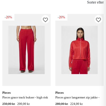
Sorter efter
-20%
-20%
pieces
pieces
pieces grace track bukser - high risk
pieces grace langærmet zip jakke -
red
high risk red
250,00 kr.
200,00 kr.
280,00 kr.
224,00 kr.