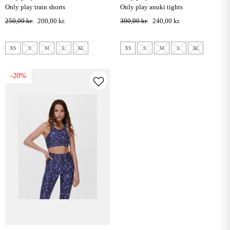
only play train shorts
only play anuki tights
250,00 kr.
200,00 kr.
300,00 kr.
240,00 kr.
XS
S
M
L
XL
XS
S
M
L
XL
-20%