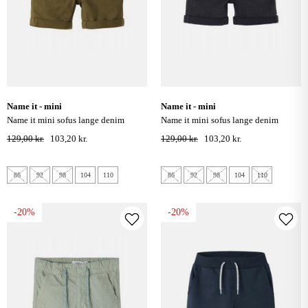
name it - mini
name it - mini
name it mini sofus lange denim
name it mini sofus lange denim
shorts - olive night
shorts - dark navy
129,00 kr.
103,20 kr.
129,00 kr.
103,20 kr.
86
92
98
104
110
86
92
98
104
110
-20%
-20%