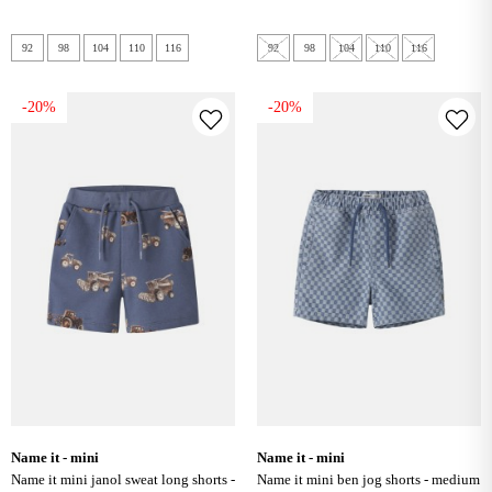
92
98
104
110
116
92
98
104
110
116
-20%
-20%
name it - mini
name it - mini
name it mini janol sweat long shorts -
name it mini ben jog shorts - medium