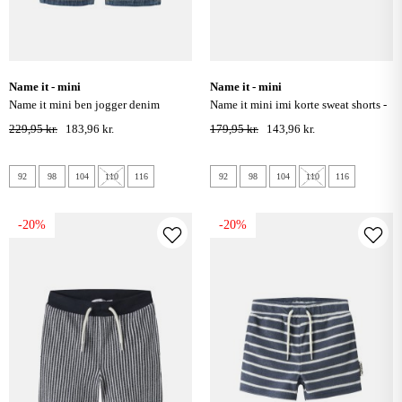
name it - mini
name it - mini
name it mini ben jogger denim
name it mini imi korte sweat shorts -
knickers - dark blue denim
pure cashmere
229,95 kr.
183,96 kr.
179,95 kr.
143,96 kr.
92
98
104
110
116
92
98
104
110
116
-20%
-20%