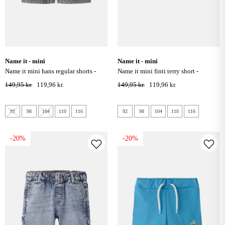
name it - mini
name it - mini
name it mini hans regular shorts -
name it mini finti terry short -
salute
vintage indigo
149,95 kr.
119,96 kr.
149,95 kr.
119,96 kr.
92
98
104
110
116
92
98
104
110
116
-20%
-20%