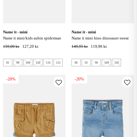
name it - mini
name it - mini
name it mini/kids aubin spiderman
name it mini hino dinosauer sweat
sweatshorts - light grey melange
shorts - thyme
159,00 kr.
127,20 kr.
149,95 kr.
119,96 kr.
92
98
104
110
116
122
86
92
98
104
110
-20%
-20%