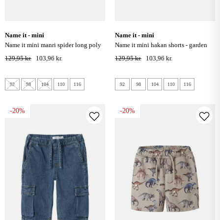
name it - mini
name it - mini
name it mini manri spider long poly
name it mini hakan shorts - garden
shorts - vintage indigo
topiary
129,95 kr.
103,96 kr.
129,95 kr.
103,96 kr.
92
98
104
110
116
92
98
104
110
116
-20%
-20%