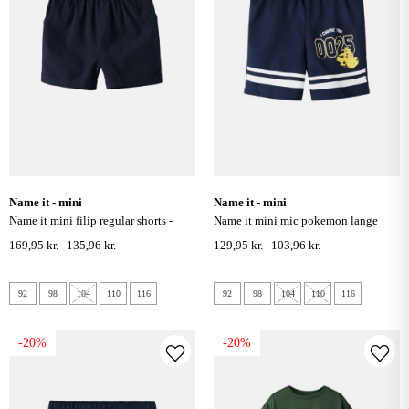
name it - mini
name it - mini
name it mini filip regular shorts -
name it mini mic pokemon lange
salute
shorts - navy blazer
169,95 kr.
135,96 kr.
129,95 kr.
103,96 kr.
92
98
104
110
116
92
98
104
110
116
-20%
-20%