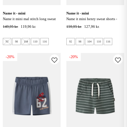
name it - mini
name it - mini
name it mini mal stitch long sweat
name it mini henry sweat shorts -
shorts - navy blazer
peyote melange
149,95 kr.
119,96 kr.
159,95 kr.
127,96 kr.
92
98
104
110
116
92
98
104
110
116
-20%
-20%