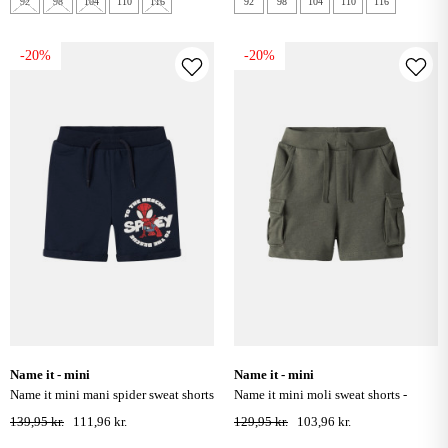
92
98
104
110
116
92
98
104
110
116
-20%
-20%
name it - mini
name it - mini
name it mini mani spider sweat shorts
name it mini moli sweat shorts -
- navy blazer
dusty olive
139,95 kr.
111,96 kr.
129,95 kr.
103,96 kr.