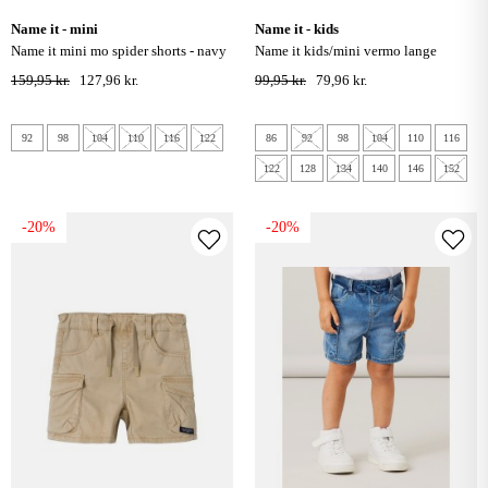
name it - mini
name it - kids
name it mini mo spider shorts - navy
name it kids/mini vermo lange
blazer
sweatshorts - pure cashmere
159,95 kr.
127,96 kr.
99,95 kr.
79,96 kr.
92
98
104
110
116
122
86
92
98
104
110
116
122
128
134
140
146
152
-20%
-20%