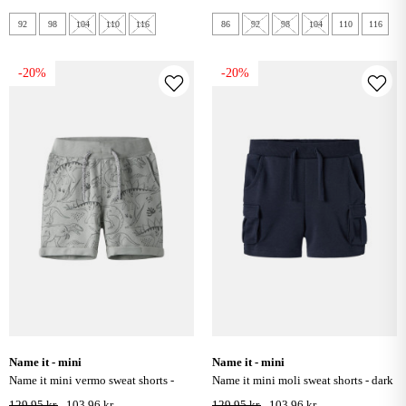
92
98
104
110
116
86
92
98
104
110
116
-20%
-20%
name it - mini
name it - mini
name it mini vermo sweat shorts -
name it mini moli sweat shorts - dark
aqua gray
sapphire
129,95 kr.
103,96 kr.
129,95 kr.
103,96 kr.