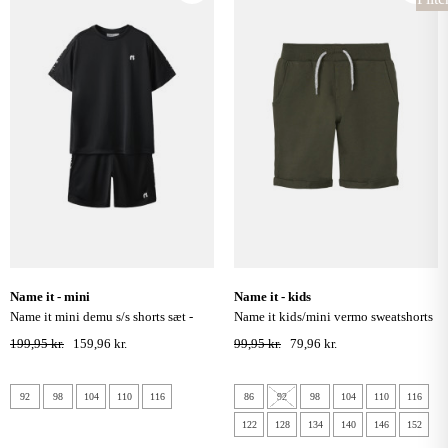
name it - mini
name it - kids
name it mini demu s/s shorts sæt -
name it kids/mini vermo sweatshorts
sort
- deep depths
199,95 kr.
159,96 kr.
99,95 kr.
79,96 kr.
92
98
104
110
116
86
92
98
104
110
116
122
128
134
140
146
152