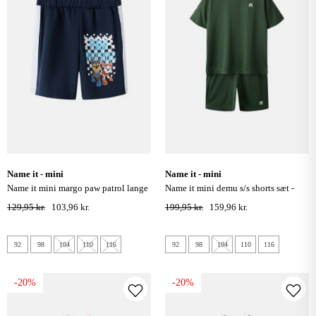
name it - mini
name it - mini
name it mini margo paw patrol lange
name it mini demu s/s shorts sæt -
shorts - navy blazer
greener pastures
129,95 kr.
103,96 kr.
199,95 kr.
159,96 kr.
92
98
104
110
116
92
98
104
110
116
-20%
-20%