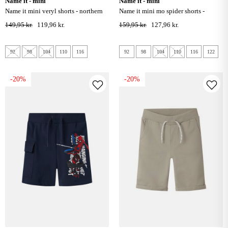
name it - mini
name it - mini
name it mini veryl shorts - northern
name it mini mo spider shorts -
droplet
limoges
149,95 kr.
119,96 kr.
159,95 kr.
127,96 kr.
92
98
104
110
116
92
98
104
110
116
122
-20%
-20%