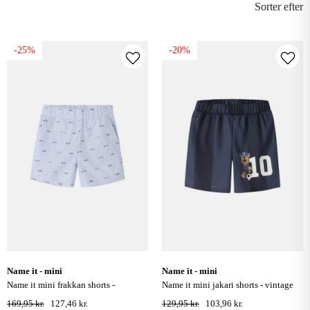
Sorter efter
-25%
-20%
name it - mini
name it - mini
name it mini frakkan shorts -
name it mini jakari shorts - vintage
kentucky blue
indigo
169,95 kr.
127,46 kr.
129,95 kr.
103,96 kr.