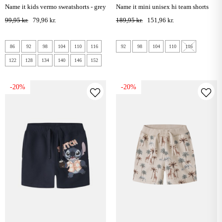
name it kids vermo sweatshorts - grey
name it mini unisex hi team shorts
melange
sæt - surf the web / spain
99,95 kr.
79,96 kr.
189,95 kr.
151,96 kr.
86
92
98
104
110
116
92
98
104
110
116
122
128
134
140
146
152
-20%
-20%