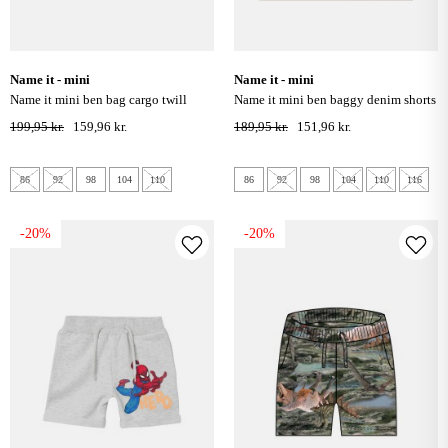
name it - mini
name it - mini
name it mini ben bag cargo twill
name it mini ben baggy denim shorts
shorts - incense
- medium blue denim
199,95 kr.
159,96 kr.
189,95 kr.
151,96 kr.
86
92
98
104
110
86
92
98
104
110
116
-20%
-20%