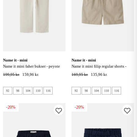
name it - mini
name it - mini
name it mini faher bukser - peyote
name it mini filip regular shorts -
melange
aluminium
199,95 kr.
159,96 kr.
169,95 kr.
135,96 kr.
92
98
104
110
116
92
98
104
110
116
-20%
-20%