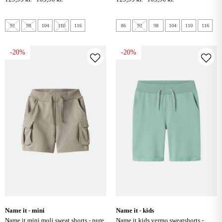
92
98
104
110
116
86
92
98
104
110
116
-20%
-20%
name it - mini
name it - kids
name it mini moli sweat shorts - pure
name it kids vermo sweatshorts -