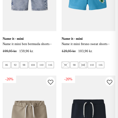
name it - mini
name it - mini
name it mini ben bermuda shorts -
name it mini fresno sweat shorts -
light blue denim
cyaneus
199,95 kr.
159,96 kr.
129,95 kr.
103,96 kr.
86
92
98
104
110
116
92
98
104
110
116
-20%
-20%