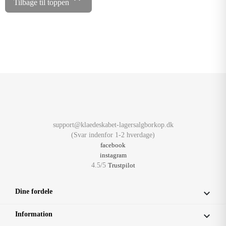
Tilbage til toppen
support@klaedeskabet-lagersalgborkop.dk
(Svar indenfor 1-2 hverdage)
facebook
instagram
4.5/5
Trustpilot
Dine fordele

Information
