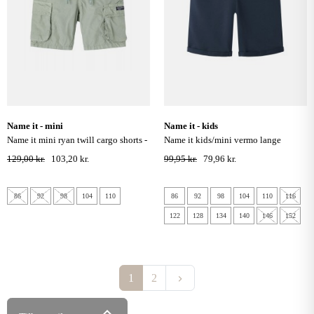
name it - mini
name it - kids
name it mini ryan twill cargo shorts -
name it kids/mini vermo lange
iceberg green
sweatshorts - dark sapphire
129,00 kr.
103,20 kr.
99,95 kr.
79,96 kr.
86
92
98
104
110
86
92
98
104
110
116
122
128
134
140
146
152
Næste
1
2
keyboard_arrow_right
