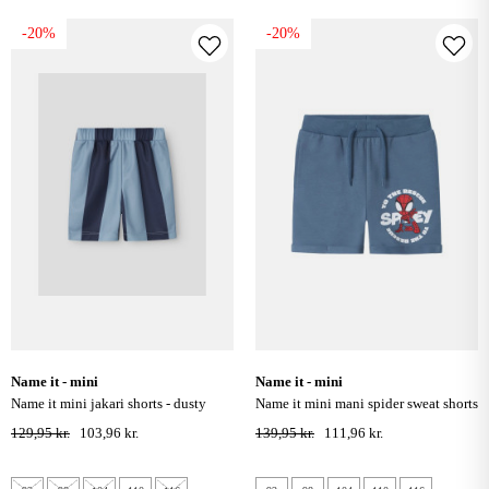
-20%
-20%
name it - mini
name it - mini
name it mini jakari shorts - dusty
name it mini mani spider sweat shorts
blue
- blue mirage
129,95 kr.
103,96 kr.
139,95 kr.
111,96 kr.