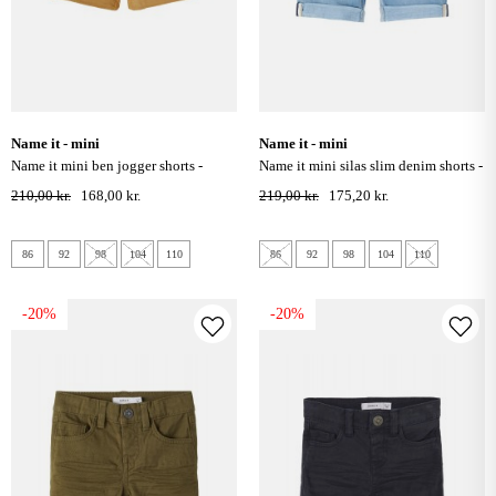
name it - mini
name it - mini
name it mini ben jogger shorts -
name it mini silas slim denim shorts -
bistre
light blue denim
210,00 kr.
168,00 kr.
219,00 kr.
175,20 kr.
86
92
98
104
110
86
92
98
104
110
-20%
-20%