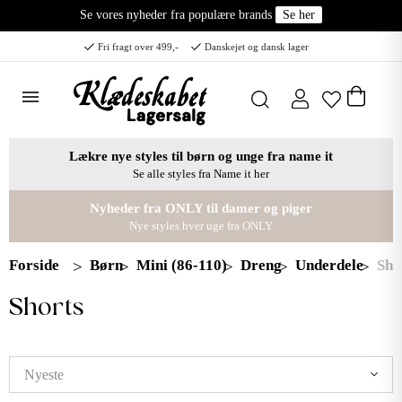
Se vores nyheder fra populære brands
Se her
Fri fragt over 499,-
Danskejet og dansk lager
Lækre nye styles til børn og unge fra name it
Se alle styles fra Name it her
Nyheder fra ONLY til damer og piger
Nye styles hver uge fra ONLY
Forside
Børn
Mini (86-110)
Dreng
Underdele
Sho
Shorts