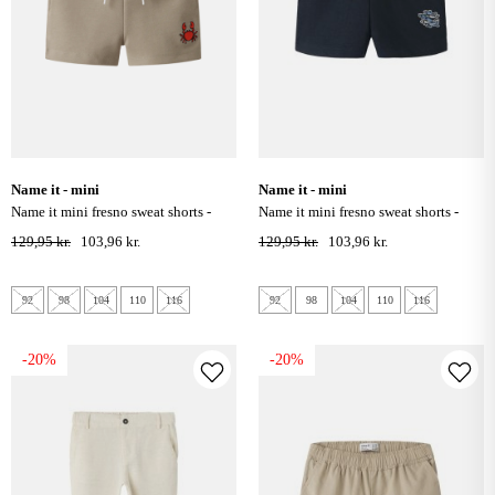
name it - mini
name it - mini
name it mini fresno sweat shorts -
name it mini fresno sweat shorts -
aluminium
salute
129,95 kr.
103,96 kr.
129,95 kr.
103,96 kr.
92
98
104
110
116
92
98
104
110
116
-20%
-20%