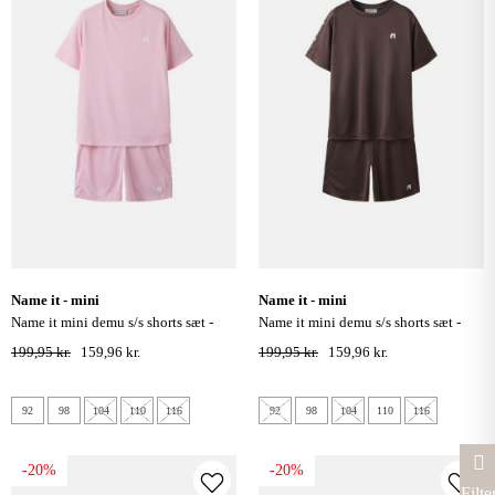
name it - mini
name it - mini
name it mini demu s/s shorts sæt -
name it mini demu s/s shorts sæt -
romance rose
chocolate martini
199,95 kr.
159,96 kr.
199,95 kr.
159,96 kr.
92
98
104
110
116
92
98
104
110
116
-20%
-20%
Filte